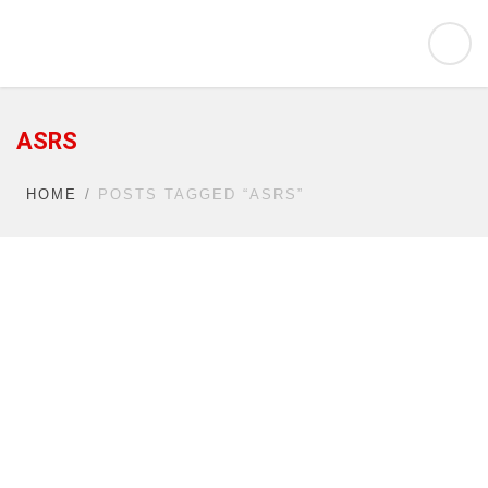
ASRS
HOME
POSTS TAGGED “ASRS”