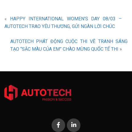
«
HAPPY INTERNATIONAL WOMEN’S DAY 08/03 –
AUTOTECH TRAO YÊU THƯƠNG, GỬI NGÀN LỜI CHÚC
AUTOTECH PHÁT ĐỘNG CUỘC THI VẼ TRANH SÁNG
TẠO “SẮC MÀU CỦA EM” CHÀO MỪNG QUỐC TẾ THI
»