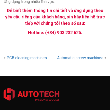
Ứng dụng trong nhiều lĩnh vực.
Để biết thêm thông tin chi tiết và ứng dụng theo
yêu cầu riêng của khách hàng, xin hãy liên hệ trực
tiếp với chúng tôi theo số sau:
Hotline: (+84) 903 232 625.
«
PCB cleaning machines
Automatic screw machines
»