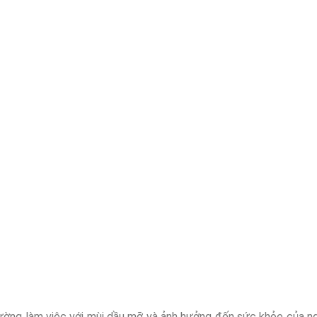
rường làm việc với mùi dầu mỡ và ảnh hưởng đến sức khỏe của 