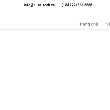
info@auto-tech.vn
(+84 222) 361 6886
Trang chủ
V