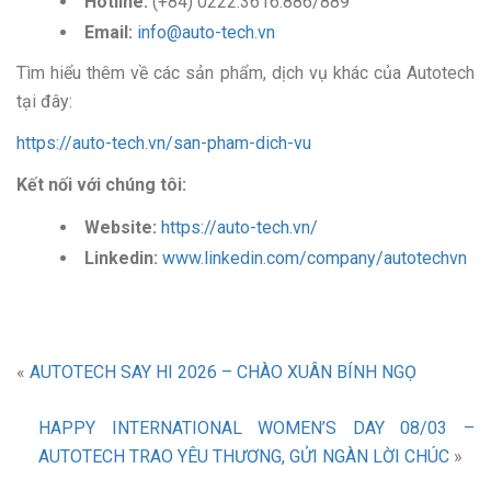
Hotline:
(+84) 0222.3616.886/889
Email:
info@auto-tech.vn
Tìm hiểu thêm về các sản phẩm, dịch vụ khác của Autotech
tại đây:
https://auto-tech.vn/san-pham-dich-vu
Kết nối với chúng tôi:
Website:
https://auto-tech.vn/
Linkedin:
www.linkedin.com/company/autotechvn
«
AUTOTECH SAY HI 2026 – CHÀO XUÂN BÍNH NGỌ
HAPPY INTERNATIONAL WOMEN’S DAY 08/03 –
AUTOTECH TRAO YÊU THƯƠNG, GỬI NGÀN LỜI CHÚC
»